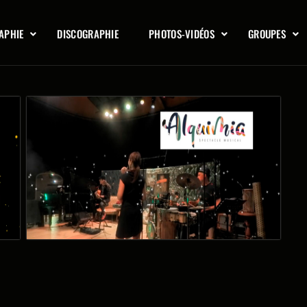
APHIE
DISCOGRAPHIE
PHOTOS-VIDÉOS
GROUPES
ALQUIMIA Live – Comme une évidence
(MonceauxJacquenet)