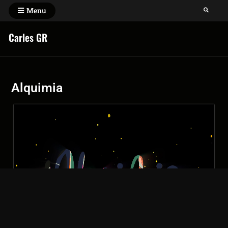
Menu
Carles GR
Alquimia
Alquimia teaser