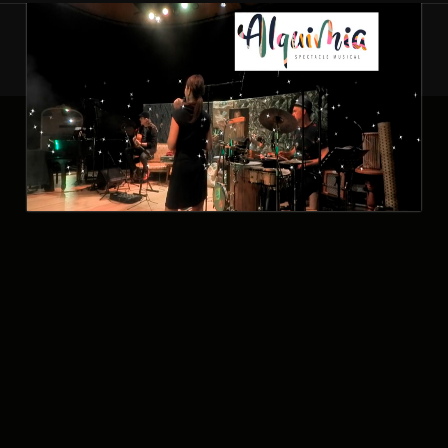
Copyright © 2026
Carles GR
| Consultare by
Firefly
Themes
ALQUIMIA Live – Comme une évidence (MonceauxJacquenet)